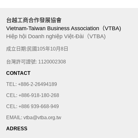
台越工商合作發展協會
Vietnam-Taiwan Business Association（VTBA)
Hiệp hội Doanh nghiệp Việt-Đài（VTBA)
成立日期:民國105年10月8日
台灣許可證號: 1120002308
CONTACT
TEL: +886-2-26494189
CEL: +886-918-180-268
CEL: +886 939-668-949
EMAIL: vtba@vtba.org.tw
ADRESS